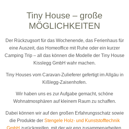
FERIENHAUS
CARAVAN
WALDKINDERGARTEN
SAUNA
Tiny House – große
MÖGLICHKEITEN
JETZT TERMIN
JETZT TERMIN
JETZT TERMIN
JETZT TERMIN
VEREINBAREN
VEREINBAREN
VEREINBAREN
VEREINBAREN
Der Rückzugsort für das Wochenende, das Ferienhaus für
eine Auszeit, das Homeoffice mit Ruhe oder ein kurzer
Camping Trip – all das können die Modelle der Tiny House
Kisslegg GmbH wahr machen.
Tiny Houses vom Caravan-Zulieferer gefertigt im Allgäu in
Kißlegg-Zaisenhofen.
Wir haben uns es zur Aufgabe gemacht, schöne
Wohnatmosphären auf kleinem Raum zu schaffen.
Dabei können wir auf den großen Erfahrungsschatz sowie
die Produkte der
Stengele Holz- und Kunststofftechnik
GmbH
zurückgreifen, mit der wir eng zusammenarbeiten.