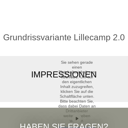
Grundrissvariante Lillecamp 2.0
Sie sehen gerade
einen
IMPRESSIONEN
Platzhalterinhalt von
YouTube
. Um auf
den eigentlichen
Inhalt zuzugreifen,
klicken Sie auf die
Schaltfläche unten.
Bitte beachten Sie,
dass dabei Daten an
Drittanbieter
weitergegeben
werden.
HABEN SIE FRAGEN?
Mehr Informationen